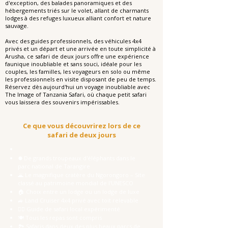
d'exception, des balades panoramiques et des
hébergements triés sur le volet, allant de charmants
lodges à des refuges luxueux alliant confort et nature
sauvage.
Avec des guides professionnels, des véhicules 4x4
privés et un départ et une arrivée en toute simplicité à
Arusha, ce safari de deux jours offre une expérience
faunique inoubliable et sans souci, idéale pour les
couples, les familles, les voyageurs en solo ou même
les professionnels en visite disposant de peu de temps.
Réservez dès aujourd'hui un voyage inoubliable avec
The Image of Tanzania Safari, où chaque petit safari
vous laissera des souvenirs impérissables.
Ce que vous découvrirez lors de ce
safari de deux jours
🟐 De grands troupeaux d'éléphants dans le
parc national de Tarangire
🌋 Le magnifique cratère du Ngorongoro – Site
classé au patrimoine mondial de l'UNESCO
🏠 Choix entre un lodge ou un lodge de luxe
🚙 Land Cruiser 4x4 privé avec toit relevable
👨‍✈️ Guide de safari local expérimenté
🍽️ Tous les repas sont compris
🏞️ Safaris dans deux des plus beaux parcs de