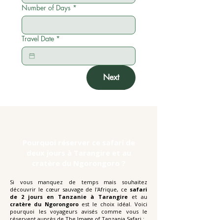
Number of Days
*
Travel Date
*
Next
Pourquoi réserver ce safari de
deux jours à Tarangire et au
cratère du Ngorongoro ?
Si vous manquez de temps mais souhaitez
découvrir le cœur sauvage de l'Afrique, ce
safari
de 2 jours en Tanzanie à Tarangire
et au
cratère du Ngorongoro
est le choix idéal. Voici
pourquoi les voyageurs avisés comme vous le
réservent auprès de The Image of Tanzania Safari :