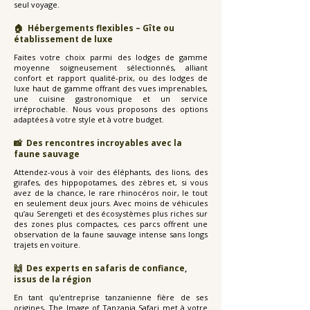
seul voyage.
🏠 Hébergements flexibles – Gîte ou
établissement de luxe
Faites votre choix parmi des lodges de gamme
moyenne soigneusement sélectionnés, alliant
confort et rapport qualité-prix, ou des lodges de
luxe haut de gamme offrant des vues imprenables,
une cuisine gastronomique et un service
irréprochable. Nous vous proposons des options
adaptées à votre style et à votre budget.
📸 Des rencontres incroyables avec la
faune sauvage
Attendez-vous à voir des éléphants, des lions, des
girafes, des hippopotames, des zèbres et, si vous
avez de la chance, le rare rhinocéros noir, le tout
en seulement deux jours. Avec moins de véhicules
qu’au Serengeti et des écosystèmes plus riches sur
des zones plus compactes, ces parcs offrent une
observation de la faune sauvage intense sans longs
trajets en voiture.
🙌 Des experts en safaris de confiance,
issus de la région
En tant qu'entreprise tanzanienne fière de ses
origines, The Image of Tanzania Safari met à votre