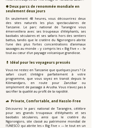
🟐 Deux parcs de renommée mondiale en
seulement deux jours
En seulement 48 heures, vous découvrirez deux
des sites naturels les plus spectaculaires de
Tanzanie. Le parc national de Tarangire vous
émerveillera avec ses troupeaux d'éléphants, ses
baobabs séculaires et ses safaris hors des sentiers
battus, tandis que le cratère du Ngorongoro abrite
l'une des plus fortes concentrations d'animaux
sauvages au monde – y compris les « Big Five » – le
tout au cœur d'un paysage volcanique grandiose.
💊 Idéal pour les voyageurs pressés
Vous ne restez en Tanzanie que quelques jours ? Ce
safari court s'intègre parfaitement à votre
programme, que vous soyez en transit depuis le
Kilimandjaro, en route pour Zanzibar ou
simplement de passage à Arusha. Vous n'avez pas à
sacrifier la qualité au profit de la rapidité.
🚙 Private, Comfortable, and Hassle-Free
Découvrez le parc national de Tarangire, célèbre
pour ses grands troupeaux d'éléphants et ses
baobabs séculaires, ainsi que le cratère du
Ngorongoro, site classé au patrimoine mondial de
l'UNESCO qui abrite les « Big Five » — le tout en un