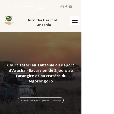
Best Google
Best TripAdvisor reviews
reviews
Into the Heart of
Tanzania
Court safari en Tanzanie au départ
d'Arusha - Excursion de 2 jours au
Tarangire et au cratère du
Ngorongoro
Obtenez un devis gratuit
Vols aller-retour
Tous les hébergements
Tous les repas