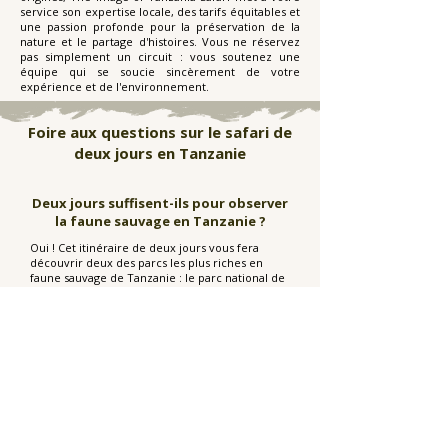
service son expertise locale, des tarifs équitables et
une passion profonde pour la préservation de la
nature et le partage d'histoires. Vous ne réservez
pas simplement un circuit : vous soutenez une
équipe qui se soucie sincèrement de votre
expérience et de l'environnement.
Foire aux questions sur le safari de
deux jours en Tanzanie
Deux jours suffisent-ils pour observer
la faune sauvage en Tanzanie ?
Oui ! Cet itinéraire de deux jours vous fera
découvrir deux des parcs les plus riches en
faune sauvage de Tanzanie : le parc national de
Tarangire et le cratère du Ngorongoro. En
seulement deux jours, vous aurez l'occasion
d'observer des éléphants, des lions, des buffles,
des zèbres, des hippopotames, des flamants
roses et peut-être même un rhinocéros noir.
Ce safari est-il proposé toute l'année
?
Tout à fait. Ce safari est proposé 365 jours par