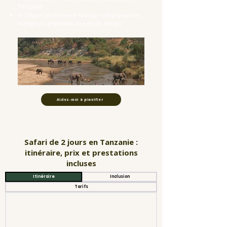
Tanzanie
🐶 Départ et arrivée à Arusha – idéal pour les
voyageurs disposant de peu de temps
Aidez-moi à planifier
Safari de 2 jours en Tanzanie :
itinéraire, prix et prestations
incluses
Itinéraire
Inclusion
Tarifs