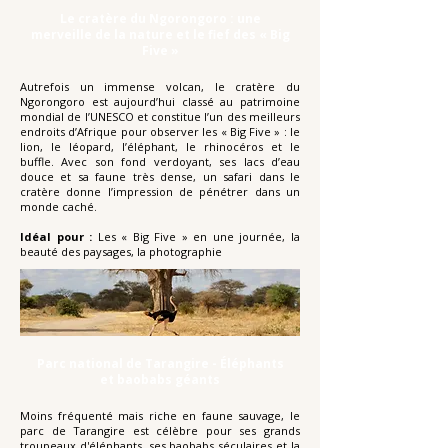
Le cratère du Ngorongoro : une
merveille de la nature et le fief des « Big
Five »
Autrefois un immense volcan, le cratère du
Ngorongoro est aujourd’hui classé au patrimoine
mondial de l’UNESCO et constitue l’un des meilleurs
endroits d’Afrique pour observer les « Big Five » : le
lion, le léopard, l’éléphant, le rhinocéros et le
buffle. Avec son fond verdoyant, ses lacs d’eau
douce et sa faune très dense, un safari dans le
cratère donne l’impression de pénétrer dans un
monde caché.
Idéal pour :
Les « Big Five » en une journée, la
beauté des paysages, la photographie
Parc national de Tarangire - Éléphants
et baobabs géants
Moins fréquenté mais riche en faune sauvage, le
parc de Tarangire est célèbre pour ses grands
troupeaux d'éléphants, ses baobabs séculaires et la