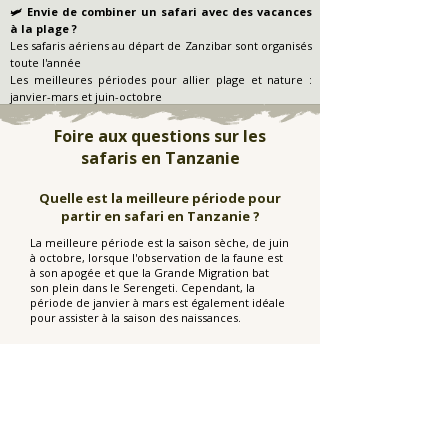
🛩️ Envie de combiner un safari avec des vacances
à la plage ?
Les safaris aériens au départ de Zanzibar sont organisés
toute l'année
Les meilleures périodes pour allier plage et nature :
janvier-mars et juin-octobre
Foire aux questions sur les
safaris en Tanzanie
Quelle est la meilleure période pour
partir en safari en Tanzanie ?
La meilleure période est la saison sèche, de juin
à octobre, lorsque l'observation de la faune est
à son apogée et que la Grande Migration bat
son plein dans le Serengeti. Cependant, la
période de janvier à mars est également idéale
pour assister à la saison des naissances.
Combien coûte un safari en Tanzanie
?
Les prix varient en fonction de la saison, du type
d'hébergement et de la taille du groupe.
Safaris à petit prix : de 250 à 350 $ par personne