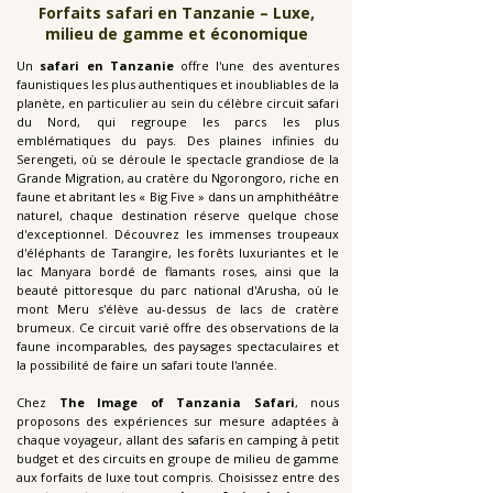
Forfaits safari en Tanzanie – Luxe,
milieu de gamme et économique
Un
safari en Tanzanie
offre l'une des aventures
faunistiques les plus authentiques et inoubliables de la
planète, en particulier au sein du célèbre circuit safari
du Nord, qui regroupe les parcs les plus
emblématiques du pays. Des plaines infinies du
Serengeti, où se déroule le spectacle grandiose de la
Grande Migration, au cratère du Ngorongoro, riche en
faune et abritant les « Big Five » dans un amphithéâtre
naturel, chaque destination réserve quelque chose
d'exceptionnel. Découvrez les immenses troupeaux
d'éléphants de Tarangire, les forêts luxuriantes et le
lac Manyara bordé de flamants roses, ainsi que la
beauté pittoresque du parc national d'Arusha, où le
mont Meru s'élève au-dessus de lacs de cratère
brumeux. Ce circuit varié offre des observations de la
faune incomparables, des paysages spectaculaires et
la possibilité de faire un safari toute l'année.
Chez
The Image of Tanzania Safari
, nous
proposons des expériences sur mesure adaptées à
chaque voyageur, allant des safaris en camping à petit
budget et des circuits en groupe de milieu de gamme
aux forfaits de luxe tout compris. Choisissez entre des