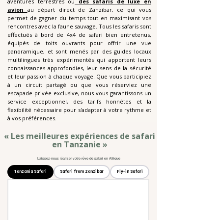
aventures terrestres ou
des safaris de luxe en
avion
au départ direct de Zanzibar, ce qui vous
permet de gagner du temps tout en maximisant vos
rencontres avec la faune sauvage. Tous les safaris sont
effectués à bord de 4x4 de safari bien entretenus,
équipés de toits ouvrants pour offrir une vue
panoramique, et sont menés par des guides locaux
multilingues très expérimentés qui apportent leurs
connaissances approfondies, leur sens de la sécurité
et leur passion à chaque voyage. Que vous participiez
à un circuit partagé ou que vous réserviez une
escapade privée exclusive, nous vous garantissons un
service exceptionnel, des tarifs honnêtes et la
flexibilité nécessaire pour s'adapter à votre rythme et
à vos préférences.
« Les meilleures expériences de safari
en Tanzanie »
Laissez-nous réaliser votre rêve de safari en Afrique
Tanzania Safari
Safari from Zanzibar
Fly-in Safari