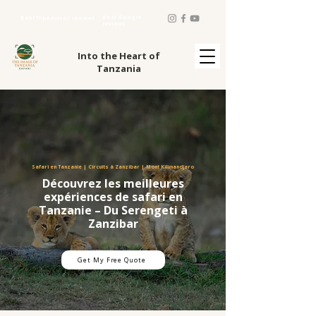
Best Google
Best TripAdvisor reviews
reviews
Into the Heart of
Tanzania
Safari en Tanzanie | Circuits à Zanzibar | Mont Kilimandjaro
Découvrez les meilleures
expériences de safari en
Tanzanie – Du Serengeti à
Zanzibar
Get My Free Quote