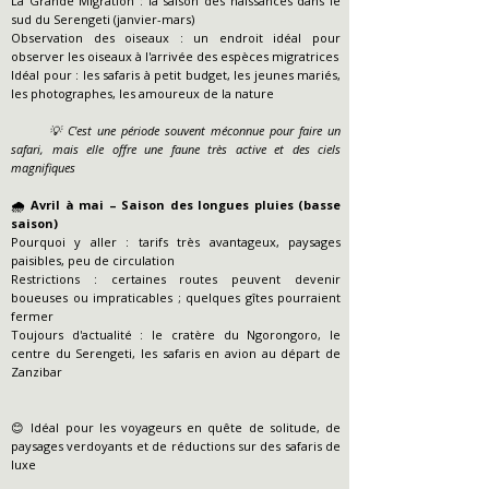
La Grande Migration : la saison des naissances dans le
sud du Serengeti (janvier-mars)
Observation des oiseaux : un endroit idéal pour
observer les oiseaux à l'arrivée des espèces migratrices
Idéal pour : les safaris à petit budget, les jeunes mariés,
les photographes, les amoureux de la nature
💡 C'est une période souvent méconnue pour faire un
safari, mais elle offre une faune très active et des ciels
magnifiques
🌧️ Avril à mai – Saison des longues pluies (basse
saison)
Pourquoi y aller : tarifs très avantageux, paysages
paisibles, peu de circulation
Restrictions : certaines routes peuvent devenir
boueuses ou impraticables ; quelques gîtes pourraient
fermer
Toujours d'actualité : le cratère du Ngorongoro, le
centre du Serengeti, les safaris en avion au départ de
Zanzibar
😊 Idéal pour les voyageurs en quête de solitude, de
paysages verdoyants et de réductions sur des safaris de
luxe