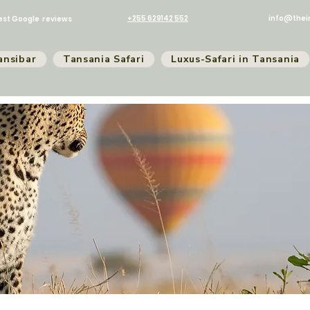
+255 629142 552
info@thei
est Google reviews
ansibar
Tansania Safari
Luxus-Safari in Tansania