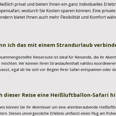
ießlich privat und bieten Ihnen ein ganz individuelles Erlebni
ppensafari, wodurch Sie Kosten sparen können. Eine private
ndern bietet Ihnen auch mehr Flexibilität und Komfort währe
nn ich das mit einem Strandurlaub verbind
 zusammengestellte Reiseroute ist ideal für Reisende, die ihr Ab
möchten. Wir können Ihren Strandaufenthalt nahtlos koordinieren 
 passt, egal ob Sie sich vor Beginn Ihrer Safari entspannen oder 
h dieser Reise eine Heißluftballon-Safari 
reis können Sie Ihr Abenteuer um eine atemberaubende Heißluftba
ern. Dieses unvergessliche Erlebnis umfasst einen Flug am frühe