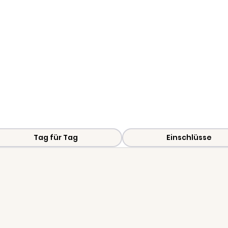
afari nach Tarangire, Ngorong
 Wildtiere ohne lange Fahrten
Tag für Tag
Einschlüsse