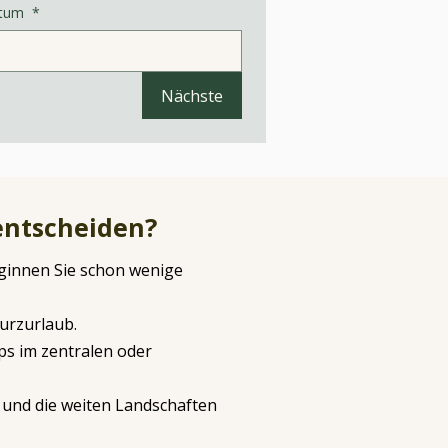
atum
*
Nächste
 entscheiden?
eginnen Sie schon wenige
urzurlaub.
ps im zentralen oder
) und die weiten Landschaften