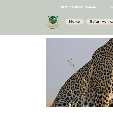
Best TripAdvisor reviews
B
Home
Safari von s