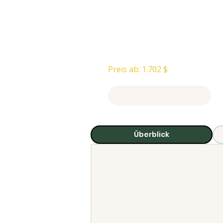
3-tägige Flugs
Lake Manyara –
Preis ab: 1.702 $
Angebot anfordern
Überblick