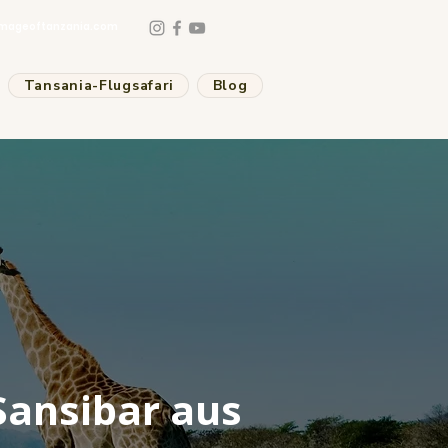
mageoftanzania.com
Tansania-Flugsafari
Blog
 Sansibar aus