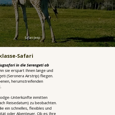
Safari-Jeep
klasse-Safari
lugsafari in die Serengeti ab
enn sie erspart Ihnen lange und
i (Seronera Airstrip) fliegen.
Ebenen, herumstreifenden
.
 Lodge-Unterkünfte inmitten
 nach Reisedatum) zu beobachten.
e ein schnelles, flexibles und
ität oder Abenteuer. Ob es Ihre