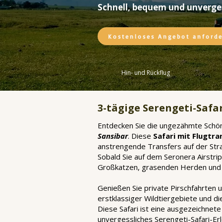
Schnell, bequem und unverges
Kostenloses Angebot anford
Hin- und Rückflug
3-tägige Serengeti-Safar
Entdecken Sie die ungezähmte Schön
Sansibar
. Diese
Safari mit Flugtra
anstrengende Transfers auf der Straß
Sobald Sie auf dem Seronera Airstri
Großkatzen, grasenden Herden und e
Genießen Sie private Pirschfahrten 
erstklassiger Wildtiergebiete und di
Diese Safari ist eine ausgezeichnete 
unvergessliches Serengeti-Safari-Er