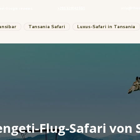
+255 629142 552
info@thei
est Google reviews
ansibar
Tansania Safari
Luxus-Safari in Tansania
engeti-Flug-Safari von