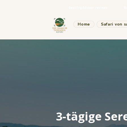
Best TripAdvisor reviews
B
Home
Safari von s
3-tägige Ser