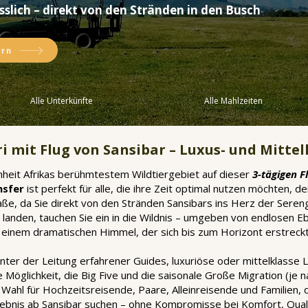
slich – direkt von den Stränden in den Busch
ern
Alle Unterkünfte
Alle Mahlzeiten
i mit Flug von Sansibar – Luxus- und Mittel
heit Afrikas berühmtestem Wildtiergebiet auf dieser
3-tägigen F
nsfer
ist perfekt für alle, die ihre Zeit optimal nutzen möchten, d
e, da Sie direkt von den Stränden Sansibars ins Herz der Serenget
p landen, tauchen Sie ein in die Wildnis – umgeben von endlosen 
inem dramatischen Himmel, der sich bis zum Horizont erstreckt
unter der Leitung erfahrener Guides, luxuriöse oder mittelklasse
e Möglichkeit, die Big Five und die saisonale Große Migration (je
Wahl für Hochzeitsreisende, Paare, Alleinreisende und Familien, di
lebnis ab Sansibar suchen – ohne Kompromisse bei Komfort, Qual