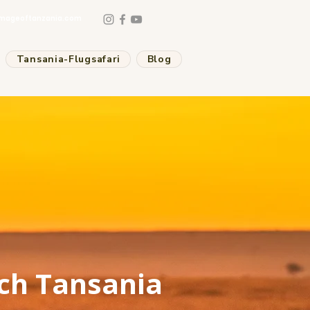
mageoftanzania.com
Tansania-Flugsafari
Blog
rch Tansania