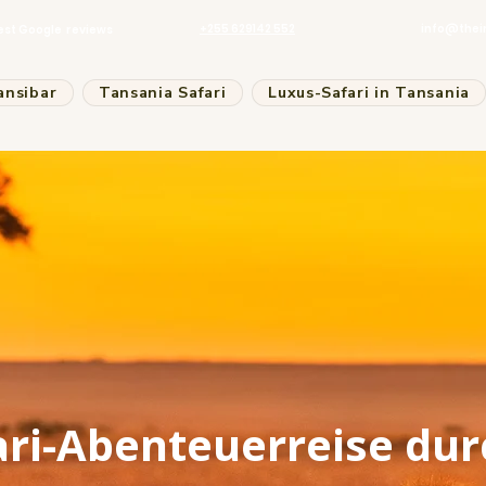
+255 629142 552
info@thei
est Google reviews
ansibar
Tansania Safari
Luxus-Safari in Tansania
ari-Abenteuerreise du