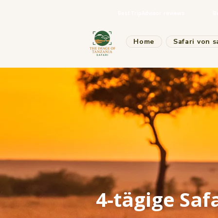
Best TripAdvisor reviews
B
Home
Safari von s
4-tägige Saf