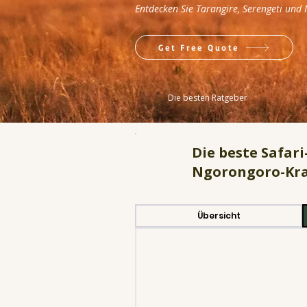
Entdecken Sie Tarangire, Serengeti und 
Get Free Quote
Die besten Ratgeber
Die beste Safari
Ngorongoro-Kra
Übersicht