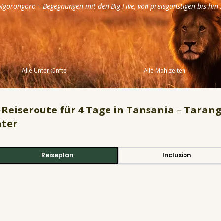
Ngorongoro – Begegnungen mit den Big Five, von preisgünstigen bis hin
Alle Unterkünfte
Alle Mahlzeiten
-Reiseroute für 4 Tage in Tansania – Tarang
ter
Reiseplan
Inclusion