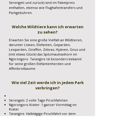
Serengeti und zurück) sind im Paketpreis
enthalten, ebenso wie Flughafentransfers und
Parkgebühren.
Welche Wildtiere kann ich erwarten
zu sehen?
Erwarten Sie eine große Vielfalt an Wildtieren,
darunter Löwen, Elefanten, Geparden,
Leoparden, Giraffen, Zebras, Hyänen, Gnus und
(mit etwas Glück) das Spitzmaulnashorn im
Ngorongoro. Tarangire ist besonders bekannt
für seine großen Elefantenherden und
Affenbrotbäume.
Wie viel Zeit werde ich in jedem Park
verbringen?
Serengeti: 2 volle Tage Pirschfahrten
Ngorongoro-Krater: 1 ganzer Vormittag im
Krater
Tarangire: Halbtägige Pirschfahrt vor dem
Abflug
Wie ist die Unterkunft?