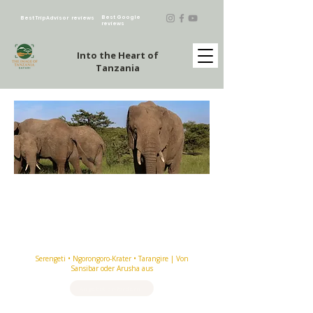
Best Google
Best TripAdvisor reviews
reviews
Into the Heart of
Tanzania
5-tägige Safari-Tour mit
Fluganreise und -rückreise – Das
ultimative Wildtiererlebnis in
Tansania
Serengeti • Ngorongoro-Krater • Tarangire | Von
Sansibar oder Arusha aus
Angebot anfordern